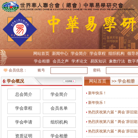
网站首页
新闻中心
学会简介
学会章程
组织机构
领导
|
|
|
|
|
学会相册
会员之声
学术论文
易医知识
象数疗法
数字
|
|
|
|
|
会员信息：
账号
密码
学会概况
网站首页
>> 学会相册
新年快乐！
总会简介
学会简介
新年快乐！
学会章程
会员名单
热烈庆祝第六届＂两会¨辞旧迎
学会申请
组织机构
热烈庆祝第六届＂两会¨辞旧
热烈庆祝第六届＂两会¨辞旧
资质证明
学会相册