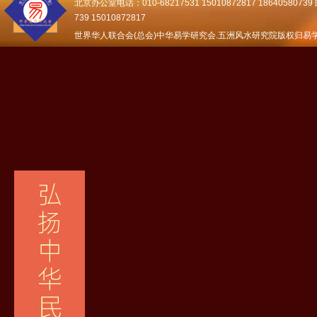
北京办公室电话：010-68217531 15010872817 18640580739 邮
739 15010872817
世界华人联合会(总会)中华易学研究会.五洲风水研究院版权归易