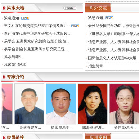
风水天地
对外交流
·
紧急通知∶
·
紧急通知∶
·
王文柱在论坛交流实战应用案例及近几...
·
会长邱爱国易学功臣，神针骄
·
李迎海在代表中华易学研究会于沈阳风...
·
《世界名人录》印刷版>>第六卷
·
易学会 五洲风水研究总院 沈阳分院 院...
·
信息产业部、人力资源和社会
·
易学会 副会长兼五洲风水研究院总院 ...
·
信息产业部、人力资源和社会
·
风水与养生
·
国际信息化人才认证教学大纲
·
浅谈阴宅风水
·
招生简章
专家介绍
.
高树春易学...
徐永华易学...
陈海鸥 驻澳...
吴佳岚/易医...
隶属链接
应用案例