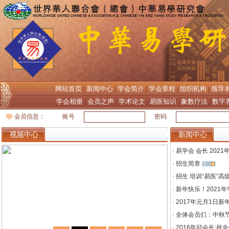
网站首页
新闻中心
学会简介
学会章程
组织机构
领导
|
|
|
|
|
学会相册
会员之声
学术论文
易医知识
象数疗法
数字
|
|
|
|
|
会员信息：
账号
密码
视频中心
新闻中心
·
易学会 会长 202
·
招生简章
·
招生 培训“易医”高
·
新年快乐！2021
·
2017年元月1日新
·
全体会员们：中秋
·
2016年邱会长: