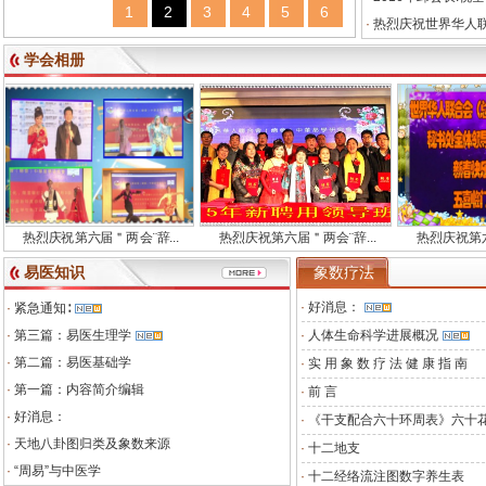
1
2
3
4
5
6
·
热烈庆祝世界华人联
学会相册
热烈庆祝第六届＂两会¨辞...
热烈庆祝第六届＂两会¨辞...
热烈庆祝第六届＂
易医知识
象数疗法
·
好消息：
·
紧急通知∶
·
第三篇：易医生理学
·
人体生命科学进展概况
·
第二篇：易医基础学
·
实 用 象 数 疗 法 健 康 指 南
·
第一篇：内容简介编辑
·
前 言
·
好消息：
·
《干支配合六十环周表》六十
·
天地八卦图归类及象数来源
·
十二地支
·
“周易”与中医学
·
十二经络流注图数字养生表