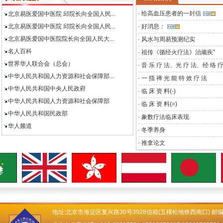
·
给高血压患者的一封信
北京易医爱国中医院 邱院长向全国人民...
北京易医爱国中医院 邱院长向全国人民...
·
好消息：
北京易医爱国中医院院长向全国人民大...
·
风水与周易预测纪实
名人百科
·
祖传《循经火疗法》治顽疾”
世界华人联合会（总会）
·
音 乐 疗 法、光 疗 法、经 络 疗
中华人民共和国人力资源和社会保障部...
·
一 指 禅 光 能 特 效 疗 法
中华人民共和国中央人民政府
·
临 床 资 料(-)
中华人民共和国人力资源和社会保障部
·
临 床 资 料(=)
中华人民共和国民政部
·
象数疗法临床表现
华人频道
·
冬季养身
·
推拿论文
地址:北京市海淀区复兴路30号3928信箱(五棵松地铁西南口) 邮编：