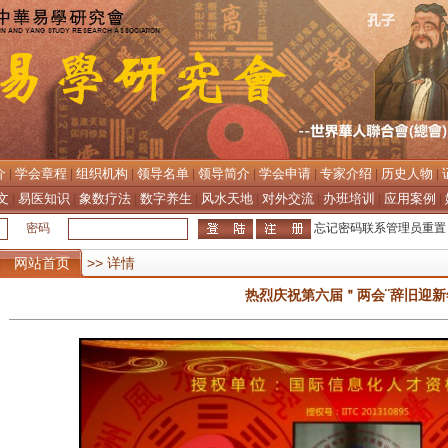
介
学会章程
组织机构
领导名单
领导简介
学会申请
专家介绍
历史人物
|
|
|
|
|
|
|
|
文
易医知识
象数疗法
数字养生
风水天地
对外交流
办班培训
应用案例
|
|
|
|
|
|
|
|
密码
忘记密码联系管理员重置
网站首页
>> 详情
热烈庆祝第六届＂两会¨辞旧迎新