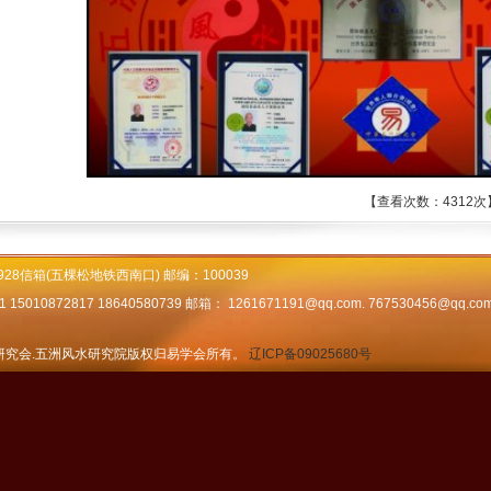
【查看次数：4312次】 
28信箱(五棵松地铁西南口) 邮编：100039
5010872817 18640580739 邮箱： 1261671191@qq.com. 767530456@qq.co
研究会.五洲风水研究院版权归易学会所有。
辽ICP备09025680号