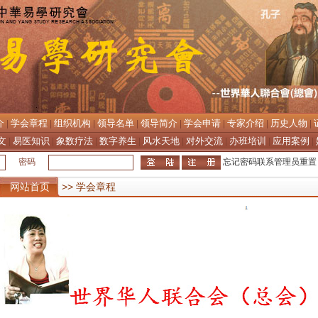
介
学会章程
组织机构
领导名单
领导简介
学会申请
专家介绍
历史人物
|
|
|
|
|
|
|
|
文
易医知识
象数疗法
数字养生
风水天地
对外交流
办班培训
应用案例
|
|
|
|
|
|
|
|
密码
忘记密码联系管理员重置
网站首页
>> 学会章程