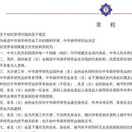
章 程
关于组织管理问题的若干规定
为推进中华易学研究会工作的顺利开展，中华易学研究会决定
在世界各国家建立分支机构原则为：
一、中华人民共和国境外每一个国家（地区）均可组建支会或代表处，中华人民共和
二、境外、国内各支（分）会都是中华易学研究会在当地的代表机构，负责其所在地
不具备法人资格。
三、为方便工作，中华易学研究会国外各（支）会的会长同时担任中华易学研究会的
中华易学研究会的常务理事。中华易学研究会各支（分）会下属地区的代表处归属支
时担任中华易学研究会的常务副会长（不驻会），各支（分）会的副会长、秘书长同
四、各支（分）会的第一任会长，原则上由该会发起人或发起人推荐的在易医学术界
研究会将给予首届就职者书面授权。
五、各支（分）会的会长应向中华易学研究会递交身份证、学术水准证明、发表论文
究会为其建档。
六、各支（分）会为开展工作方便，可自聘名誉会长、顾问并将其相关资料上报中华
学研究会内授予相关职务，也不由中华易学研究会颁发证书。
七、各支（分）会及下属分支的会长、副会长、秘书长不得同时又在其他易医组织任