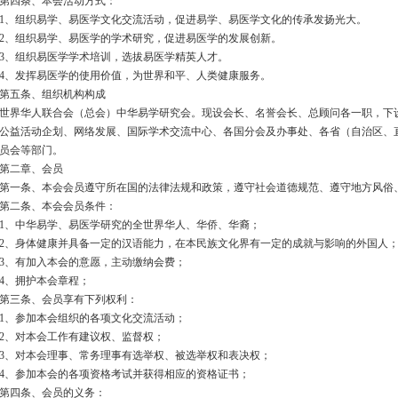
第四条、本会活动方式：
1、组织易学、易医学文化交流活动，促进易学、易医学文化的传承发扬光大。
2、组织易学、易医学的学术研究，促进易医学的发展创新。
3、组织易医学学术培训，选拔易医学精英人才。
4、发挥易医学的使用价值，为世界和平、人类健康服务。
第五条、组织机构构成
世界华人联合会（总会）中华易学研究会。现设会长、名誉会长、总顾问各一职，下
公益活动企划、网络发展、国际学术交流中心、各国分会及办事处、各省（自治区、
员会等部门。
第二章、会员
第一条、本会会员遵守所在国的法律法规和政策，遵守社会道德规范、遵守地方风俗
第二条、本会会员条件：
1、中华易学、易医学研究的全世界华人、华侨、华裔；
2、身体健康并具备一定的汉语能力，在本民族文化界有一定的成就与影响的外国人
3、有加入本会的意愿，主动缴纳会费；
4、拥护本会章程；
第三条、会员享有下列权利：
1、参加本会组织的各项文化交流活动；
2、对本会工作有建议权、监督权；
3、对本会理事、常务理事有选举权、被选举权和表决权；
4、参加本会的各项资格考试并获得相应的资格证书；
第四条、会员的义务：