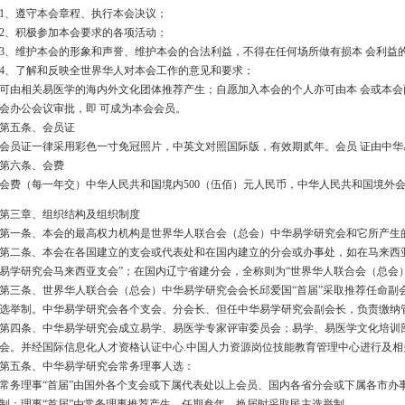
1、遵守本会章程、执行本会决议；
2、积极参加本会要求的各项活动；
3、维护本会的形象和声誉、维护本会的合法利益，不得在任何场所做有损本 会利益
4、了解和反映全世界华人对本会工作的意见和要求；
可由相关易医学的海内外文化团体推荐产生；自愿加入本会的个人亦可由本 会或本
会办公会议审批，即 可成为本会会员。
第五条、会员证
会员证一律采用彩色一寸免冠照片，中英文对照国际版，有效期贰年。会员 证由中
第六条、会费
会费（每一年交）中华人民共和国境内500（伍佰）元人民币，中华人民共和国境外
第三章、组织结构及组织制度
第一条、本会的最高权力机构是世界华人联合会（总会）中华易学研究会和它所产生
第二条、本会在各国建立的支会或代表处和在国内建立的分会或办事处，如在马来西
易学研究会马来西亚支会”；在国内辽宁省建分会，全称则为“世界华人联合会（总会
第三条、世界华人联合会（总会）中华易学研究会会长邱爱国“首届”采取推荐任命副
选举制。中华易学研究会各个支会、分会长、但任中华易学研究会副会长，负责缴纳
第四条、中华易学研究会成立易学、易医学专家评审委员会；易学、易医学文化培训
会。并经国际信息化人才资格认证中心.中国人力资源岗位技能教育管理中心进行及相
第五条、中华易学研究会常务理事人选：
常务理事“首届”由国外各个支会或下属代表处以上会员、国内各省分会或下属各市办
制；理事“首届”由常务理事推荐产生，任期叁年，换届时采取民主选举制。