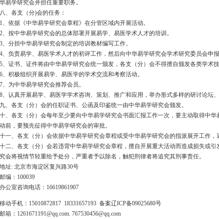
华易学研究会并担任重要职务。
八、各支（分)会的任务：
1、依据《中华易学研究会章程》在分管区域内开展活动。
2、按中华易学研究会的总体部署开展易学、易医学术人才的培训。
3、分担中华易学研究会制定的培训教材编写工作。
4、负责易学、易医学术人才的初评工作，然后向中华易学研究会学术研究委员会申
5、证书、证件将由中华易学研究会统一颁发，各支（分）会不得擅自颁发各类学术
6、积极组织开展易学、易医学的学术交流和考察活动。
7、为中华易学研究会推荐会员。
8、认真开展易学、易医学学术咨询、策划、推广和应用，举办形式多样的研讨论坛
九、各支（分）会的任职证书、公函及印鉴统一由中华易学研究会颁发。
十、各支（分）会每年至少要向中华易学研究会书面汇报工作一次，要主动取得中华
动前，要预先征得中华易学研究会的审批。
十一、各支（分）会依据中华易学研究会章程或受中华易学研究会的指派展开工作，
十二、各支（分）会若违背中华易学研究会章程，擅自开展重大活动而造成损失或引
究会将视情节轻重给予处分，严重者予以除名，触犯刑律者将追究其刑事责任。
地址:
北
京
市
海
淀
区
复
兴
路30
号
邮编：100039
办公室咨询电话：16619861907
移动手机：15010872817 18331657193 备案辽ICP备09025680号
邮箱：1261671191@qq.com.
767530456@qq.com