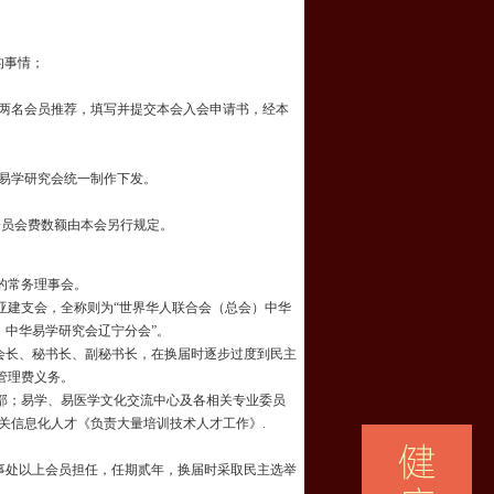
的事情；
会两名会员推荐，填写并提交本会入会申请书，经本
华易学研究会统一制作下发。
会员会费数额由本会另行规定。
的常务理事会。
亚建支会，全称则为“世界华人联合会（总会）中华
）中华易学研究会辽宁分会”。
会长、秘书长、副秘书长，在换届时逐步过度到民主
管理费义务。
部；易学、易医学文化交流中心及各相关专业委员
关信息化人才《负责大量培训技术人才工作》.
事处以上会员担任，任期贰年，换届时采取民主选举