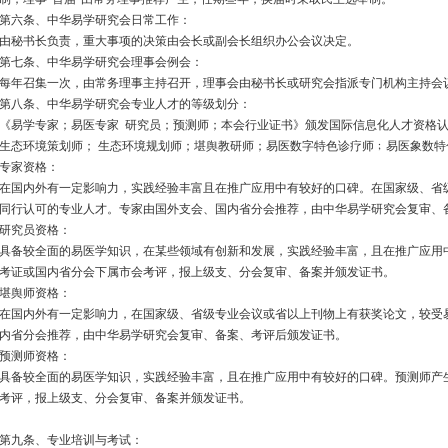
第六条、中华易学研究会日常工作：
由秘书长负责，重大事项的决策由会长或副会长组织办公会议决定。
第七条、中华易学研究会理事会例会：
每年召集一次，由常务理事主持召开，理事会由秘书长或研究会指派专门机构主持会
第八条、中华易学研究会专业人才的等级划分：
《易学专家；易医专家 研究员；预测师；本会行业证书》颁发国际信息化人才资格认
生态环境策划师； 生态环境规划师；堪舆教研师；易医数字特色诊疗师﹔易医象数
专家资格：
在国内外有一定影响力，实践经验丰富且在推广应用中有较好的口碑。在国家级、省
同行认可的专业人才。专家由国外支会、国内省分会推荐，由中华易学研究会复审、
研究员资格：
具备较全面的易医学知识，在某些领域有创新和发展，实践经验丰富，且在推广应用
考证或国内省分会下属市会考评，报上级支、分会复审、备案并颁发证书。
堪舆师资格：
在国内外有一定影响力，在国家级、省级专业会议或省以上刊物上有获奖论文，较受
内省分会推荐，由中华易学研究会复审、备案、考评后颁发证书。
预测师资格：
具备较全面的易医学知识，实践经验丰富，且在推广应用中有较好的口碑。预测师产
考评，报上级支、分会复审、备案并颁发证书。
第九条、专业培训与考试：