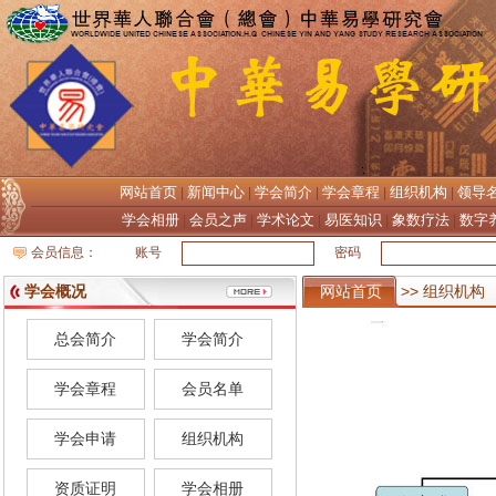
网站首页
新闻中心
学会简介
学会章程
组织机构
领导
|
|
|
|
|
学会相册
会员之声
学术论文
易医知识
象数疗法
数字
|
|
|
|
|
会员信息：
账号
密码
学会概况
网站首页
>> 组织机构
总会简介
学会简介
学会章程
会员名单
学会申请
组织机构
资质证明
学会相册