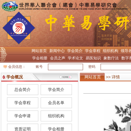
网站首页
新闻中心
学会简介
学会章程
组织机构
领导
|
|
|
|
|
学会相册
会员之声
学术论文
易医知识
象数疗法
数字
|
|
|
|
|
会员信息：
账号
密码
学会概况
网站首页
>> 详情
总会简介
学会简介
学会章程
会员名单
学会申请
组织机构
资质证明
学会相册