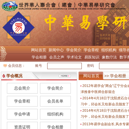
网站首页
新闻中心
学会简介
学会章程
组织机构
领导
|
|
|
|
|
学会相册
会员之声
学术论文
易医知识
象数疗法
数字
|
|
|
|
|
会员信息：
账号
密码
学会概况
网站首页
>> 学会相册
2012年易学会“两会”辽宁
总会简介
学会简介
泽推拿中医师合影留念
2014年4月18日于沈阳虎
学会章程
会员名单
习中，邱会长又给新会员颁发了
2014年4月18日于沈阳虎
学会申请
组织机构
习中，邱会长又给新会员颁发了
2013年易学会副会长.风水
资质证明
学会相册