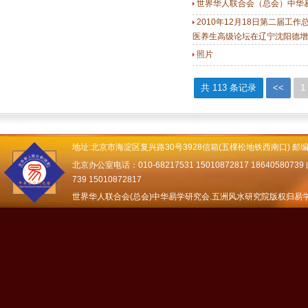
世界华人联合会（总会）中华易
2010年12月18日第二届
医养生高级论坛在辽宁沈阳德增
照片
共 113 条记录
<<
1
地址:北京市海淀区复兴路30号3928信箱(五棵松地铁西南口) 邮编：
北京办公室电话：010-68217531 15010872817 18640580739 邮
739 15010872817
世界华人联合会(总会)中华易学研究会.五洲风水研究院版权归易