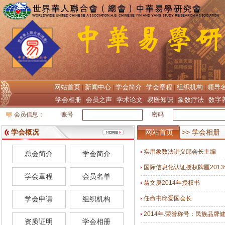
网站首页
新闻中心
学会简介
学会章程
组织机构
领导
|
|
|
|
|
学会相册
会员之声
学术论文
易医知识
象数疗法
数字
|
|
|
|
|
会员信息：
账号
密码
学会概况
网站首页
>> 学会相册
实用象数法讲义邱会长主编
总会简介
学会简介
国际信息化认证授权牌匾2013
学会章程
会员名单
翁文庚2014年授权书
学会申请
组织机构
任命书邱爱国会长
2014年.荣誉称号：民族品牌
资质证明
学会相册