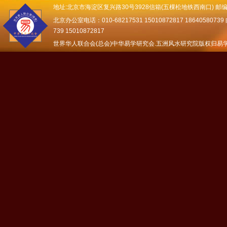
地址:北京市海淀区复兴路30号3928信箱(五棵松地铁西南口) 邮编：
北京办公室电话：010-68217531 15010872817 18640580739 邮
739 15010872817
世界华人联合会(总会)中华易学研究会.五洲风水研究院版权归易