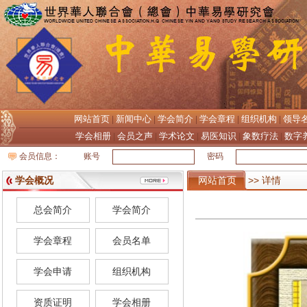
网站首页
新闻中心
学会简介
学会章程
组织机构
领导
|
|
|
|
|
学会相册
会员之声
学术论文
易医知识
象数疗法
数字
|
|
|
|
|
会员信息：
账号
密码
学会概况
网站首页
>> 详情
总会简介
学会简介
学会章程
会员名单
学会申请
组织机构
资质证明
学会相册