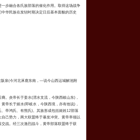
一步融合各氏族部落的催化作用。取得这场战争
们中华民族在发轫时期决定日后基本面貌的历史
在阪泉(今河北涿鹿东南，—说今山西运城解池附
。炎帝长于姜水(渭水支流，今陕西岐山东)，
黄帝长于姬水(即岐水，今陕西境，亦有他说)，
氏
、
帝鸿氏
、有熊氏)。其族形成包括
姬姓
12部落
大自己势力，两大联盟终于暴发冲突。黄帝率领以
落交战。经三次激烈战斗，黄帝部落联盟终于获