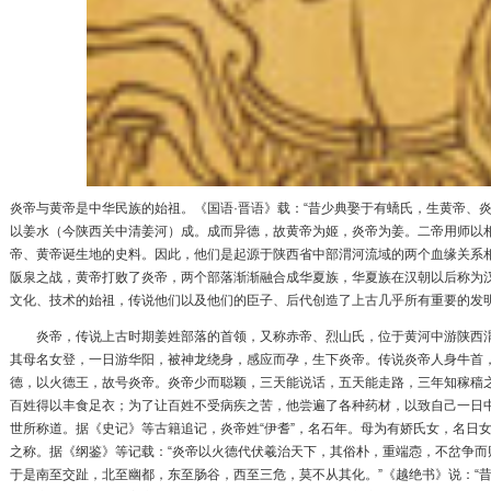
炎帝与
黄帝
是
中华民族
的始祖。《国语·晋语》载：“昔
少典
娶于有蟜氏，生黄帝、
以
姜水
（今陕西
关中
清姜河）成。成而异德，故黄帝为姬，炎帝为姜。二帝用师以相
帝、黄帝诞生地的史料。因此，他们是起源于陕西省中部
渭河
流域的两个血缘关系
阪泉之战
，黄帝打败了炎帝，两个部落渐渐融合成
华夏族
，华夏族在
汉朝
以后称为
文化、技术的始祖，传说他们以及他们的臣子、后代创造了上古几乎所有重要的发
炎帝，传说
上古时期
姜姓
部落的首领，又称赤帝、烈山氏，位于黄河中游陕西
其母名女登，一日游华阳，被神龙绕身，感应而孕，生下炎帝。传说炎帝人身牛首
德，以火德王，故号炎帝。炎帝少而聪颖，三天能说话，五天能走路，三年知稼穑
百姓得以丰食足衣；为了让百姓不受病疾之苦，他尝遍了各种药材，以致自己一日
世所称道。据《
史记
》等古籍追记，炎帝姓“伊耆”，名石年。母为有娇氏女，名日女
之称。据《
纲鉴
》等记载：“炎帝以火德代伏羲治天下，其俗朴，重端悫，不岔争
于是南至交趾，北至幽都，东至肠谷，西至三危，莫不从其化。”《
越绝书
》说：“