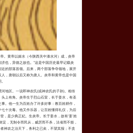
炎帝。黄帝以
姬水
（今
陕西
关中
漆水河
）成，炎帝
济也，异德之故也。”这是
中国历史
最早记载炎
相近的部落首领。后来，两个部落争夺领地，展开
汉人
，
唐朝
以后又称为
唐人
。炎帝和黄帝也是中国
明。
渭河地区。一说即
神农氏
(或神农氏的子孙)。相传
，头上有角。炎帝生于烈山石室，长于姜水，有圣
之事。他一生为百姓办了许多好事：教百姓耕作，
中七十次毒。他又作乐器，让百姓懂得礼仪，为后
登，是少典正妃。生炎帝。长于姜水，故有‘姜’姓
而财足，无制令而民从，威厉而不杀，法省而不烦，
昔者神农之治天下，务利之已矣，不望其报；不贪