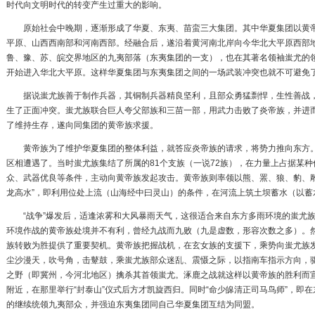
时代向文明时代的转变产生过重大的影响。
原始社会
中晚期，逐渐形成了华夏、东夷、苗蛮三大集团。其中华夏集团以黄
平原、山西西南部和河南西部。经融合后，遂沿着黄河南北岸向今华北大平原西部
鲁、豫、苏、皖交界地区的九夷部落（东夷集团的一支），也在其著名领袖蚩尤的
开始进入华北大平原。这样华夏集团与东夷集团之间的一场武装冲突也就不可避免
据说蚩尤族善于制作兵器，其铜制兵器精良坚利，且部众勇猛剽悍，生性善战，
生了正面冲突。蚩尤族联合巨人
夸父
部族和
三苗
一部，用武力击败了炎帝族，并进而
了维持生存，遂向同集团的黄帝族求援。
黄帝族为了维护华夏集团的整体利益，就答应炎帝族的请求，将势力推向东方。
区相遭遇了。当时蚩尤族集结了所属的81个支族（一说72族），在力量上占据某
众、武器优良等条件，主动向黄帝族发起攻击。黄帝族则率领以熊、罴、狼、豹、雕
龙
高水”，即利用位处上流（
山海经
中曰灵山）的条件，在河流上筑土坝蓄水（以蓄
“战争”爆发后，适逢浓雾和大风暴雨天气，这很适合来自东方多雨环境的蚩尤族
环境作战的黄帝族处境并不有利，曾经九战而九败（九是虚数，形容次数之多）。
族转败为胜提供了重要契机。黄帝族把握战机，在玄女族的支援下，乘势向蚩尤族
尘沙漫天，吹号角，击鼙鼓，乘蚩尤族部众迷乱、震慑之际，以指南车指示方向，
之野（即冀州，今河北地区）擒杀其首领蚩尤。涿鹿之战就这样以黄帝族的胜利而
附近，在那里举行“封泰山”仪式后方才凯旋西归。同时“命
少皞
清正司马鸟师”，即
的继续统领九夷部众，并强迫东夷集团同自己华夏集团互结为同盟。