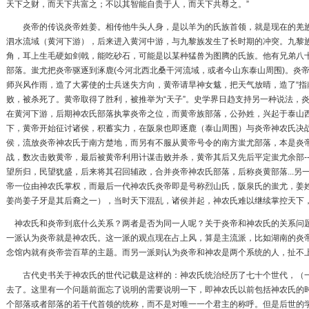
天下之财，而天下共富之；不以其智能自贵于人，而天下共尊之。”
炎帝的传说炎帝姓姜。相传他牛头人身，是以羊为的氏族首领，就是现在的
羌
泗水流域（黄河下游），后来进入黄河中游，与
九黎族
发生了长时期的冲突。九黎
角，耳上生毛硬如剑戟，能吃砂石，可能是以某种猛兽为图腾的氏族。他有兄弟八十
部落。蚩尤把炎帝驱逐到涿鹿(今河北西北桑干河流域，或者今山东泰山周围)。炎
师
兴风作雨，造了大雾使的士兵迷失方向，黄帝请旱神女魃，把天气放晴，造了“指
败，被杀死了。黄帝取得了胜利，被推举为“
天子
”。史学界日趋支持另一种说法，
在黄河下游，后期神农氏部落执掌炎帝之位，而黄帝族部落，公孙姓，兴起于泰山
下，黄帝开始征讨诸侯，积蓄实力，在
阪泉
也即逐鹿（泰山周围）与炎帝神农氏决
侯，流放炎帝神农氏于南方楚地，而另有不服从黄帝号令的南方蚩尤部落，本是炎
战，数次击败黄帝，最后被黄帝利用计谋击败并杀，黄帝其后又先后平定蚩尤余部-
望所归，民望犹盛，后来将其召回辅政，合并炎帝神农氏部落，后称炎黄部落...另
帝一位由神农氏掌权，而最后一代神农氏炎帝即是号称烈山氏，阪泉氏的蚩尤，姜
姜尚姜子牙是其后裔之一），当时天下混乱，诸侯并起，神农氏难以继续掌控天下
神农氏和炎帝到底什么关系？两者是否为同一人呢？关于炎帝和神农氏的关系问
一派认为炎帝就是神农氏。这一派的观点现在占上风，算是主流派，比如湖南的炎
念馆内就有炎帝尝百草的主题。而另一派则认为炎帝和神农是两个系统的人，扯不
古代史书关于神农氏的世代记载是这样的：神农氏统治经历了七十个世代，（一
去了。这里有一个问题前面忘了说明的需要说明一下，即神农氏以前包括神农氏的
个部落或者部落的若干代首领的统称，而不是对唯一一个君主的称呼。但是后世的