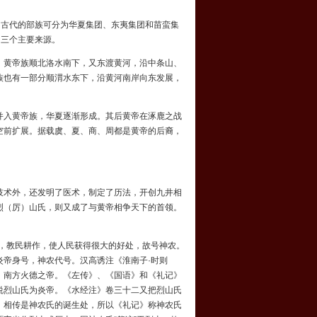
国古代的部族可分为华夏集团、东夷集团和苗蛮集
的三个主要来源。
黄帝族顺北洛水南下，又东渡黄河，沿中条山、
族也有一部分顺渭水东下，沿黄河南岸向东发展，
入黄帝族，华夏逐渐形成。其后黄帝在涿鹿之战
空前扩展。据载虞、夏、商、周都是黄帝的后裔，
术外，还发明了医术，制定了历法，开创九井相
烈（厉）山氏，则又成了与黄帝相争天下的首领。
，教民耕作，使人民获得很大的好处，故号神农。
炎帝身号，神农代号。汉高诱注《淮南子·时则
，南方火德之帝。《左传》、《国语》和《礼记》
说烈山氏为炎帝。《水经注》卷三十二又把烈山氏
，相传是神农氏的诞生处，所以《礼记》称神农氏