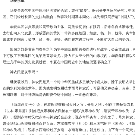
华夏形成
华夏是
古代中国
中原地区各族的合称，亦作“诸夏”。据部分史学家的研究，中
团。它们经过长期的交往与融合，到春秋时期基本同化，成为秦汉间所谓“中国人”
华夏集团以炎帝族和黄帝族为主体。两族最初居住在陕西，后来各自逐渐东迁。
太行山向东北发展，形成晋南的黄河一带许多姬姓国，如虞、杨、韩、魏等。炎帝
形成姜姓国家，如申、吕、齐、许等。他们在东进过程中，不断扩大自己的势力。
阪泉之战是黄帝与炎帝之间为争夺部落联盟首领而进行的战争，炎帝族战败，并
中打败了东夷集团的九黎族首领蚩尤，势力扩大至今日的山东境内，华夏集团得以
经过几千年的历史发展过程，华夏在中国历史中的地位便逐渐确立了.
神农氏是炎帝吗？
继伏羲以后，神农氏是又一个对中华民族颇多贡献的传说人物。除了发明农耕技
连的水利灌溉技术等。因为他发明农耕技术而号神农氏，可是他又称炎帝、赤帝、
长期以来，对于神农氏是否即炎帝这个问题，一直悬而难决。
《白虎通义·号》说，神农氏能够根据天时之宜，分地之利，创作了来招等农具
《世本·帝系篇》则首把炎帝和神农氏扯在一起称“炎帝神农氏”，谓炎帝即神农氏，
训》，提到赤帝时又把赤帝与神农氏合起来，说赤帝即炎帝，少典之子，号为神农
曾提到烈山氏能够播植百谷百蔬。东汉郑玄注《礼记》和三国韦昭注《国语》，都
和神农氏相并，说谬水西南经过厉乡南，水南有重山，就是烈山，山下有一个洞穴