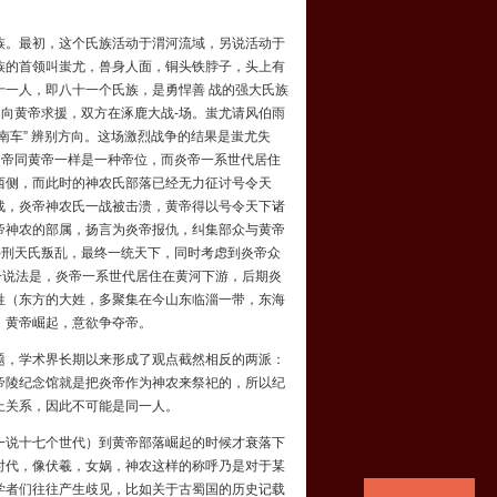
族
。最初，这个氏族活动于渭河流域，另说活动于
族的首领叫
蚩尤
，兽身人面，铜头铁脖子，头上有
一人，即八十一个氏族，是勇悍善 战的强大氏族
帝向黄帝求援，双方在
涿鹿大战
-场。蚩尤请
风伯雨
南车” 辨别方向。这场激烈战争的结果是蚩尤失
炎帝同黄帝一样是一种帝位，而炎帝一系世代居住
西侧，而此时的神农氏部落已经无力征讨号令天
战，炎帝神农氏一战被击溃，黄帝得以号令天下诸
帝神农的部属，扬言为炎帝报仇，纠集部众与黄帝
-
刑天
氏叛乱，最终一统天下，同时考虑到炎帝众
一说法是，炎帝一系世代居住在黄河下游，后期炎
姓（东方的
大姓
，多聚集在今山东临淄一带，东海
，黄帝崛起，意欲争夺帝。
题，学术界长期以来形成了观点截然相反的两派：
帝陵纪念馆就是把炎帝作为神农来祭祀的，所以纪
上关系，因此不可能是同一人。
说十七个世代）到黄帝部落崛起的时候才衰落下
时代，像伏羲，女娲，神农这样的称呼乃是对于某
学者们往往产生歧见，比如关于古蜀国的历史记载