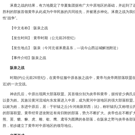
涿鹿之战的结果，有力地奠定了华夏集团据有广大中原地区的基础，并起到了进
胜利的部族首领黄帝从此成为中华民族的共同祖先，并被逐步神化。涿鹿之战为我
性“战争”。
【中文名称】: 阪泉之战
【发生时间】: 黄帝时期（公元前26世纪）
【发生地点】: 阪泉（今河北省涿鹿县东，—说今山西运城
解池
附近）
【事件介绍】阪泉之战
阪泉之战
时期(约公元前26世纪)，在
黄帝征服中原各族之战
中，黄帝与炎帝两
部落联盟
近)的一次交战。
神农氏后，中原出现两大部落联盟。其首领分别为炎帝和黄帝，据传皆少典氏后裔
以姜为姓。其族沿
黄河流域
向东发展进入中原，成为黄河中游地区的强大部落联盟。
以姬为姓，东进中原后，居：于轩辕之丘(今河南新郑西；比)，称轩辕氏(又称
缙云
的部落联盟。黄帝经常进攻附近有肯归附的部落，势力不断扩大。炎帝也在不断扩
熊、罴、貔、貅、虎、雕、歇、鹰、鸢等为图腾的各部落，在阪泉之野与炎帝各部
胜，初步建立了黄帝对中原地区的领导地位。