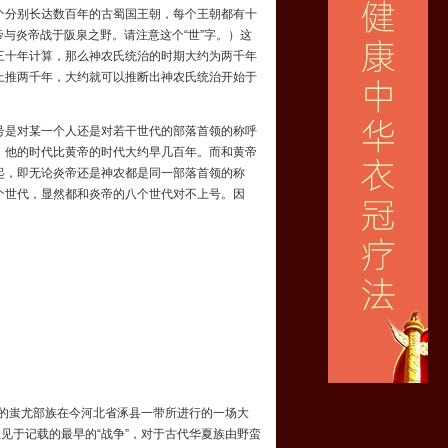
个分别长达数百年的古蜀国王朝，每个王朝都有十
帝与炎帝战于阪泉之野。请注意这个“世”字。）这
三十年计算，那么神农氏统治的时期大约为两千年
上推两千年，大约就可以推断出神农氏统治开始于
是对某一个人还是对若干世代的部落首领的称呼
，他的时代比黄帝的时代大约早几百年。而和黄帝
起，即无论炎帝还是神农都是同一部落首领的称
个世代，显然都和炎帝的八个世代对不上号。因
的蚩尤部族在今河北省涿县一带所进行的一场大
见于记载的最早的“战争”，对于古代华夏族由野蛮