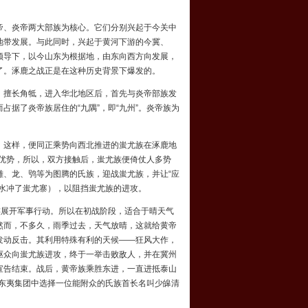
帝、炎帝两大部族为核心。它们分别兴起于今关中
地带发展。与此同时，兴起于黄河下游的今冀、
领导下，以今山东为根据地，由东向西方向发展，
了。涿鹿之战正是在这种历史背景下爆发的。
擅长角牴，进入华北地区后，首先与炎帝部族发
占据了炎帝族居住的“九隅”，即“
九州
”。炎帝族为
这样，便同正乘势向西北推进的蚩尤族在涿鹿地
种优势，所以，双方接触后，蚩尤族便倚仗人多势
、龙、鸮等为图腾的氏族，迎战蚩尤族，并让“
应
水冲了蚩尤寨），以阻挡蚩尤族的进攻。
展开军事行动。所以在初战阶段，适合于晴天气
然而，不多久，雨季过去，天气放晴，这就给黄帝
发动反击。其利用特殊有利的天候——狂风大作，
驱众向蚩尤族进攻，终于一举击败敌人，并在冀州
宣告结束。战后，黄帝族乘胜东进，一直进抵泰山
在东夷集团中选择一位能附众的氏族首长名叫少皞清