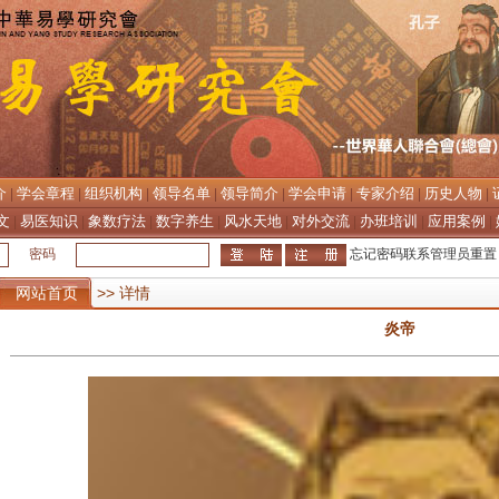
介
学会章程
组织机构
领导名单
领导简介
学会申请
专家介绍
历史人物
|
|
|
|
|
|
|
|
文
易医知识
象数疗法
数字养生
风水天地
对外交流
办班培训
应用案例
|
|
|
|
|
|
|
|
密码
忘记密码联系管理员重置
网站首页
>> 详情
炎帝