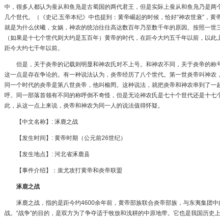
中，很多人都认为蚕从和鱼凫是古蜀国的两代君王，但是实际上蚕从和鱼凫乃是两
几个世代。（《史记.
五帝本纪
》中也提到：黄帝崛起的时候，恰好“神农世衰”，黄
就是为什么伏曦，女娲，神农的统治往往高达数百年乃至数千年的原因。按照一世
（如果是十七个世代则大约是五百年）黄帝的时代，在距今大约五千年以前，以此
距今大约七千年以前。
但是，关于炎帝的记载则明显和神农氏对不上号。和神农不同，关于炎帝的称号
这一点是存在争论的。有一种说法认为，炎帝经历了八个世代。第一世炎帝叫神农
同一个时代的炎帝是第八世炎帝，他叫
榆罔
。这种说法，就把炎帝和神农串到了一
呼。同一部落首领有不同的称呼倒不奇怪，但是无论神农氏是七十个世代还是十七
此，从这一点上来说，炎帝和神农为同一人的说法值得怀疑。
【中文名称】:
涿鹿之战
【发生时间】: 黄帝时期（公元前26世纪）
【发生地点】: 河北省
涿鹿县
【事件介绍】：蚩尤攻打黄帝和炎帝联盟
涿鹿之战
涿鹿之战，指的是距今约4600余年前，黄帝部族联合炎帝部族，与东夷集团中
战。“战争”的目的，是双方为了争夺适于牧放和浅耕的中原地带。它也是我国历史上