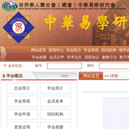
网站首页
新闻中心
学会简介
学会章程
组织机构
领导
|
|
|
|
|
学会相册
会员之声
学术论文
易医知识
象数疗法
数字
|
|
|
|
|
会员信息：
账号
密码
学会概况
网站首页
>> 详情
总会简介
学会简介
学会章程
会员名单
学会申请
组织机构
资质证明
学会相册