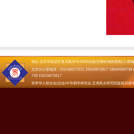
地址:北京市海淀区复兴路30号3928信箱(五棵松地铁西南口) 邮编：
北京办公室电话：010-68217531 15010872817 18640580739 邮
739 15010872817
世界华人联合会(总会)中华易学研究会.五洲风水研究院版权归易