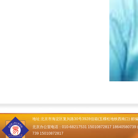
地址:北京市海淀区复兴路30号3928信箱(五棵松地铁西南口) 邮编：
北京办公室电话：010-68217531 15010872817 18640580739 邮
739 15010872817