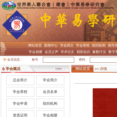
网站首页
新闻中心
学会简介
学会章程
组织机构
领导
|
|
|
|
|
学会相册
会员之声
学术论文
易医知识
象数疗法
数字
|
|
|
|
|
会员信息：
账号
密码
学会概况
网站首页
>> 详情
总会简介
学会简介
学会章程
会员名单
学会申请
组织机构
资质证明
学会相册